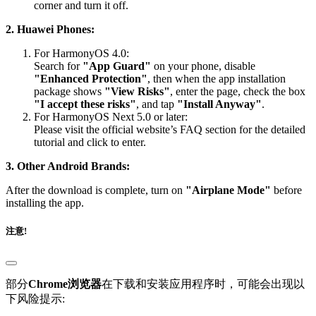
corner and turn it off.
2. Huawei Phones:
For HarmonyOS 4.0:
Search for
"App Guard"
on your phone, disable
"Enhanced Protection"
, then when the app installation
package shows
"View Risks"
, enter the page, check the box
"I accept these risks"
, and tap
"Install Anyway"
.
For HarmonyOS Next 5.0 or later:
Please visit the official website’s FAQ section for the detailed
tutorial and click to enter.
3. Other Android Brands:
After the download is complete, turn on
"Airplane Mode"
before
installing the app.
注意!
部分
Chrome浏览器
在下载和安装应用程序时，可能会出现以
下风险提示: