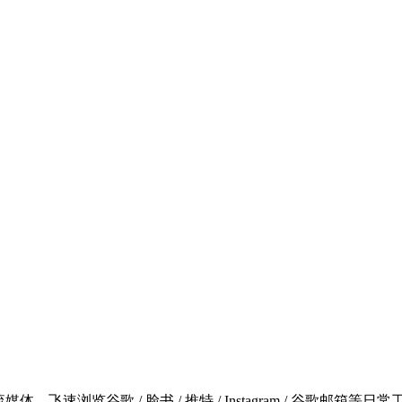
 / LINE TV等流媒体，飞速浏览谷歌 / 脸书 / 推特 / Instagram / 谷歌